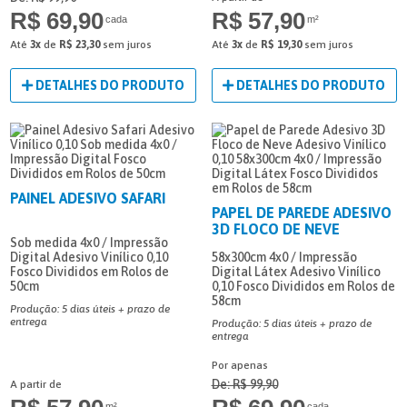
R$ 69,90
R$ 57,90
cada
m²
Até
3x
de
R$ 23,30
sem juros
Até
3x
de
R$ 19,30
sem juros
DETALHES DO PRODUTO
DETALHES DO PRODUTO
PAINEL ADESIVO SAFARI
PAPEL DE PAREDE ADESIVO
3D FLOCO DE NEVE
Sob medida
4x0 / Impressão
Digital
Adesivo Vinílico 0,10
58x300cm
4x0 / Impressão
Fosco
Divididos em Rolos de
Digital Látex
Adesivo Vinílico
50cm
0,10
Fosco
Divididos em Rolos de
58cm
Produção: 5 dias úteis + prazo de
entrega
Produção: 5 dias úteis + prazo de
entrega
Por apenas
De: R$ 99,90
A partir de
m²
cada