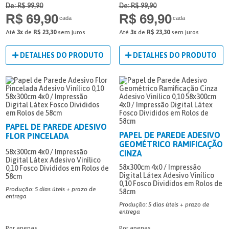
De: R$ 99,90
De: R$ 99,90
R$ 69,90
R$ 69,90
cada
cada
Até
3x
de
R$ 23,30
sem juros
Até
3x
de
R$ 23,30
sem juros
DETALHES DO PRODUTO
DETALHES DO PRODUTO
PAPEL DE PAREDE ADESIVO
PAPEL DE PAREDE ADESIVO
FLOR PINCELADA
GEOMÉTRICO RAMIFICAÇÃO
58x300cm
4x0 / Impressão
CINZA
Digital Látex
Adesivo Vinílico
58x300cm
4x0 / Impressão
0,10
Fosco
Divididos em Rolos de
Digital Látex
Adesivo Vinílico
58cm
0,10
Fosco
Divididos em Rolos de
Produção: 5 dias úteis + prazo de
58cm
entrega
Produção: 5 dias úteis + prazo de
entrega
Por apenas
Por apenas