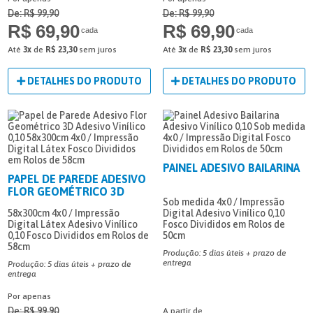
De: R$ 99,90
De: R$ 99,90
R$ 69,90
R$ 69,90
cada
cada
Até
3x
de
R$ 23,30
sem juros
Até
3x
de
R$ 23,30
sem juros
DETALHES DO PRODUTO
DETALHES DO PRODUTO
PAINEL ADESIVO BAILARINA
PAPEL DE PAREDE ADESIVO
FLOR GEOMÉTRICO 3D
Sob medida
4x0 / Impressão
58x300cm
4x0 / Impressão
Digital
Adesivo Vinílico 0,10
Digital Látex
Adesivo Vinílico
Fosco
Divididos em Rolos de
0,10
Fosco
Divididos em Rolos de
50cm
58cm
Produção: 5 dias úteis + prazo de
entrega
Produção: 5 dias úteis + prazo de
entrega
Por apenas
De: R$ 99,90
A partir de