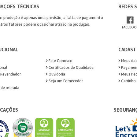
AÇÕES TÉCNICAS
REDES S
de produção é apenas uma previsão, a falta de pagamento
tros fatores podem ocasionar atraso na produção.
FACEBOO
UCIONAL
CADAST
Fale Conosco
Meus da
ional
Certificados de Qualidade
Pagamen
 Revendedor
Ouvidoria
Meus Ped
Seja um Fornecedor
Carrinho
de retirada
ICAÇÕES
SEGURAN