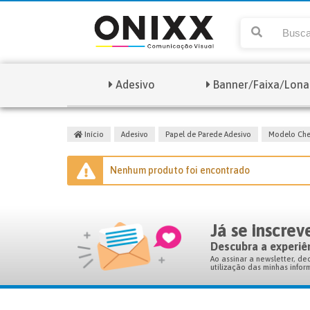
Adesivo
Banner/Faixa/Lona
Início
Adesivo
Papel de Parede Adesivo
Modelo Che
Nenhum produto foi encontrado
Já se inscre
Descubra a experiê
Ao assinar a newsletter, de
utilização das minhas infor