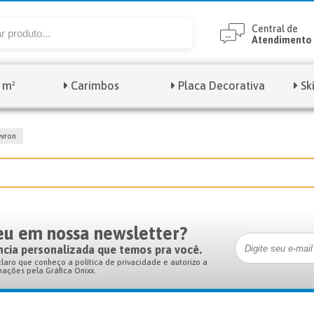
Central de
Atendimento
 m²
Carimbos
Placa Decorativa
Sk
vron
veu em nossa newsletter?
ncia personalizada que temos pra você.
claro que conheço a política de privacidade e autorizo a
mações pela Gráfica Onixx.