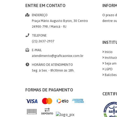
ENTRE EM CONTATO
INFORM
ENDEREÇO
O prazo 
Praça Mário Augusto Byron, 30
Centro
dentre ou
24900-798
/
Maricá
- RJ
TELEFONE
(21) 2637-2937
INSTIT
E-MAIL
Início
atendimento@graficaonixx.com.br
Instituc
Seja um
HORÁRIO DE ATENDIMENTO
LGPD
Seg. à Sex. - 8h30min às 18h.
Balcões 
FORMAS DE PAGAMENTO
CERTIF