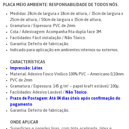
PLACA MEIO AMBIENTE: RESPONSABILIDADE DE TODOS NÓS.
Medidas: 28cm de largura x 18cm de altura, /
35cm de largura x
25cm de altura, / 50cm de largura x 35cm de altura,
Gramatura / Espessura: PVC de 2mm.
Cola / Adesivagem: Acompanha fita dupla face 3M.
Facilidades: Fácil instalação / Não Tóxico.
Garantia: Defeito de fabricação.
Indicado para aplicação em ambientes internos ou externos.
CARACTERÍSTICAS
Impressão: Látex
.
Material: Adesivo Fosco Vinílico 100% PVC – Americano 0,10mm.
PVC de 2mm
Gramatura / Espessura: 145 g/m² – papel kraft estável/ 100µ.
Facilidades: Adesivo Lavável /
Não Tóxico
.
Prazo de Postagem: Até 04 dias úteis após confirmação do
pagamento
.
Garantia: Defeito de fabricação.
ONDE APLICAR
Superfícies e paredes lisas, com tinta acetinada, látex e